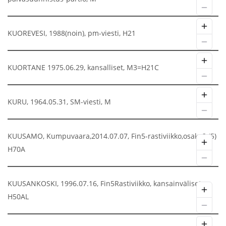
KUOREVESI, 1988(noin), pm-viesti, H21
KUORTANE 1975.06.29, kansalliset, M3=H21C
KURU, 1964.05.31, SM-viesti, M
KUUSAMO, Kumpuvaara,2014.07.07, Fin5-rastiviikko,osak. 2.(5)
H70A
KUUSANKOSKI, 1996.07.16, Fin5Rastiviikko, kansainväliset,
H50AL